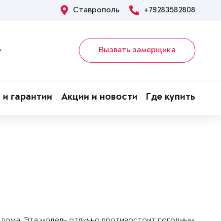
Ставрополь
+79283582808
Вызвать замерщика
е
 и гарантии
Акции и новости
Где купить
о дома. Эта модель отлично противостоит погодным