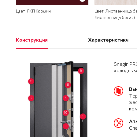
Цвет: ЛКП Кармин
Цвет: Лиственница бе
Лиственница белая)
Конструкция
Характеристики
Snegir PR
холодным
6
11
5
Вы
Тер
2
8
жес
ко
10
1
Ат
9
Спе