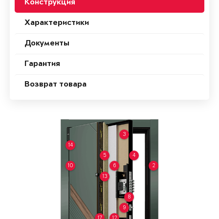
Конструкция
Характеристики
Документы
Гарантия
Возврат товара
3
14
5
4
10
6
2
13
8
9
17
12