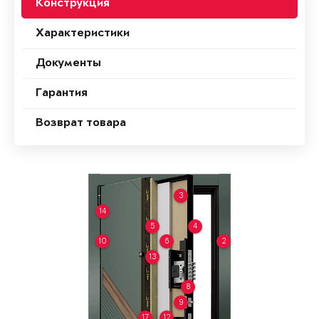
Конструкция
Характеристики
Документы
Гарантия
Возврат товара
3
14
5
4
10
6
2
13
8
9
17
12