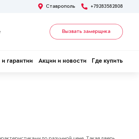
Ставрополь
+79283582808
Вызвать замерщика
е
 и гарантии
Акции и новости
Где купить
арактеристиками по разумной цене. Такая дверь