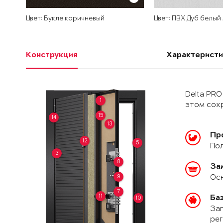
Цвет: Букле коричневый
Цвет: ПВХ Дуб белый
Конструкция
Характеристи
Delta PRO
1
этом сохр
15
14
13
Пр
12
5
Пол
3
8
За
Осн
9
7
11
Ба
10
Зап
рег