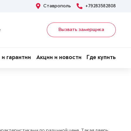
Ставрополь
+79283582808
Вызвать замерщика
е
 и гарантии
Акции и новости
Где купить
арактеристиками по разумной цене. Такая дверь