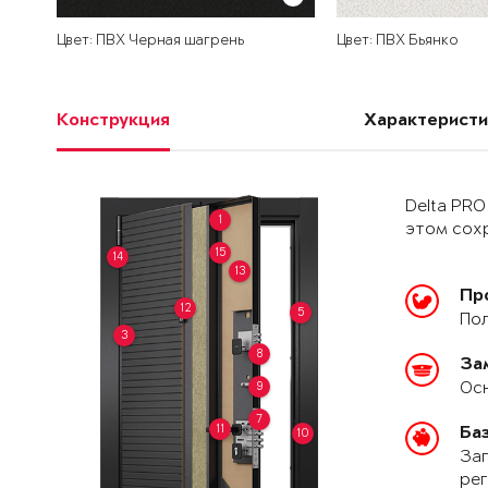
Цвет: ПВХ Черная шагрень
Цвет: ПВХ Бьянко
Конструкция
Характеристи
Delta PRO
1
этом сохр
15
14
13
Пр
12
5
Пол
3
8
За
Осн
9
7
11
Ба
10
Зап
рег